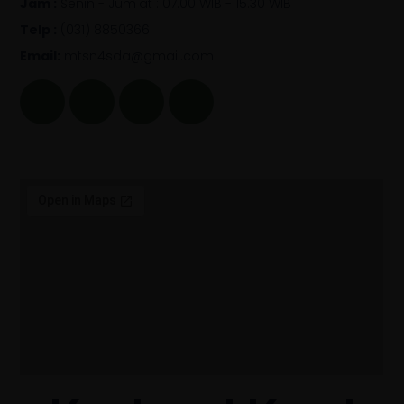
Jam :
Senin - Jum'at : 07.00 WIB - 15.30 WIB
Telp :
(031) 8850366
Email:
mtsn4sda@gmail.com