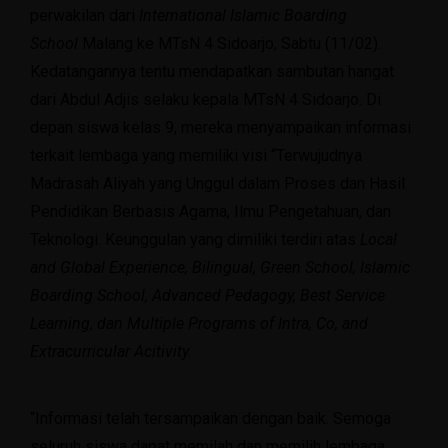
perwakilan dari
International Islamic Boarding
School
Malang ke MTsN 4 Sidoarjo, Sabtu (11/02).
Kedatangannya tentu mendapatkan sambutan hangat
dari Abdul Adjis selaku kepala MTsN 4 Sidoarjo. Di
depan siswa kelas 9, mereka menyampaikan informasi
terkait lembaga yang memiliki visi “Terwujudnya
Madrasah Aliyah yang Unggul dalam Proses dan Hasil
Pendidikan Berbasis Agama, Ilmu Pengetahuan, dan
Teknologi. Keunggulan yang dimiliki terdiri atas
Local
and Global Experience, Bilingual, Green School, Islamic
Boarding School, Advanced Pedagogy, Best Service
Learning, dan Multiple Programs of Intra, Co, and
Extracurricular Acitivity.
“Informasi telah tersampaikan dengan baik. Semoga
seluruh siswa dapat memilah dan memilih lembaga