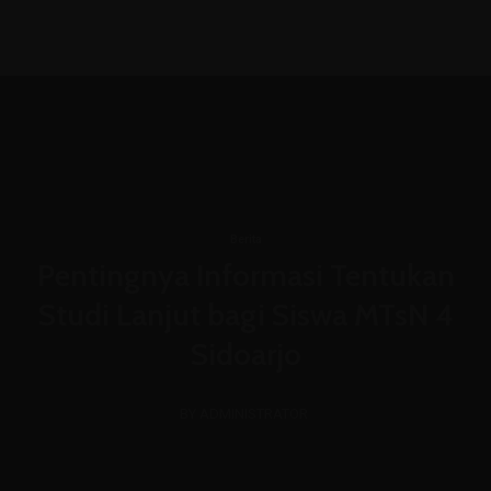
(031) 8850366
admin@mtsn4sda.sch.id
Senin - Jum'at : 07.00 WIB - 15.30 WIB
Berita
Pentingnya Informasi Tentukan
Studi Lanjut bagi Siswa MTsN 4
Sidoarjo
BY ADMINISTRATOR