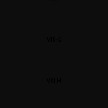
.
VIII G
.
VIII H
.