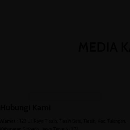
(031) 8850366
admin@mtsn4sda.sch.id
Senin - Jum'at : 07.00 WIB - 15.30 WIB
MEDIA K
Hubungi Kami
Alamat :
123 Jl. Raya Tlasih, Tlasih Satu, Tlasih, Kec. Tulangan,
Kabupaten Sidoarjo, Jawa Timur 61273