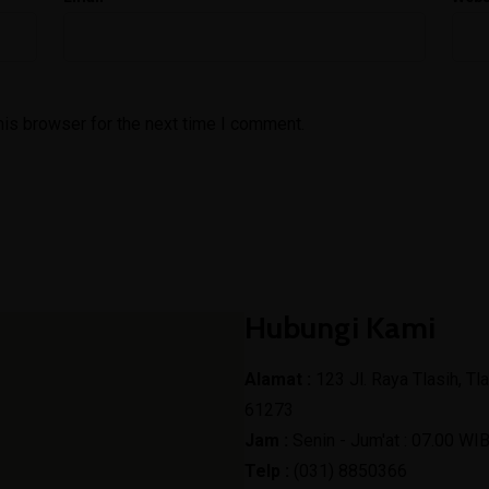
his browser for the next time I comment.
Hubungi Kami
Alamat :
123 Jl. Raya Tlasih, Tl
61273
Jam :
Senin - Jum'at : 07.00 WI
Telp :
(031) 8850366