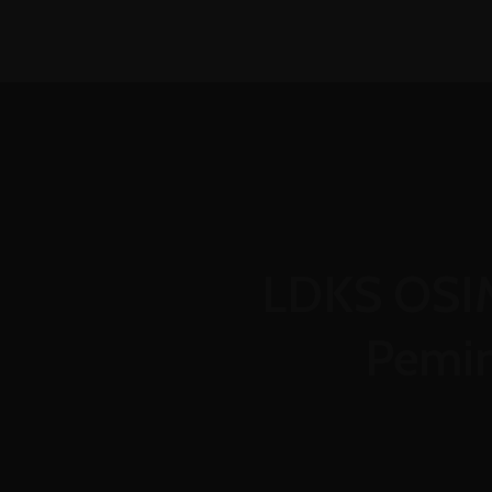
(031) 8850366
admin@mtsn4sda.sch.i
Senin - Jum'at : 07.00 WIB - 15.30 WIB
LDKS OSIM
Pemim