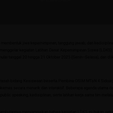
BY ADMINISTRATOR
membentuk jiwa kepemimpinan, tanggung jawab, dan kedisiplin
menggelar kegiatan Latihan Dasar Kepemimpinan Siswa (LDKS) d
 mulai tanggal 20 hingga 21 Oktober 2025 (Senin–Selasa), dan dii
rasah bidang Kesiswaan beserta Pembina OSIM MTsN 4 Sidoarjo
kemas secara menarik dan interaktif. Beberapa agenda utama dal
blic speaking, kedisiplinan, serta latihan kerja sama tim melalui
mbutannya menyampaikan bahwa kegiatan LDKS ini bukan sekada