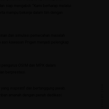
an siap mengabdi. “Kami berharap melalui
erta mampu bekerja dalam tim dengan
mpinan dan simulasi pemecahan masalah
n asri kawasan Prigen menjadi pelengkap
agi pengurus OSIM dan MPK dalam
dan berprestasi.
NEXT ARTICLE
yang inspiratif dan bertanggung jawab.
mban amanah dengan penuh dedikasi.