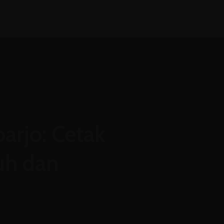
Agenda
Layanan
Laporan
Zona Integritas
FAQ
rjo: Cetak
uh dan