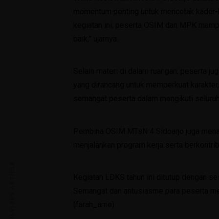
momentum penting untuk mencetak kader-k
kegiatan ini, peserta OSIM dan MPK mampu
baik,” ujarnya.
Selain materi di dalam ruangan, peserta 
yang dirancang untuk memperkuat karakter
semangat peserta dalam mengikuti seluruh 
Pembina OSIM MTsN 4 Sidoarjo juga menam
menjalankan program kerja serta berkontrib
PREVIOUS ARTICLE
Kegiatan LDKS tahun ini ditutup dengan se
Semangat dan antusiasme para peserta m
(farah_ame)