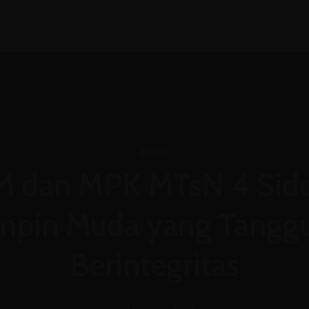
d
PPDB
Beranda
Profil
Galeri
Blog
Artikel
 dan MPK MTsN 4 Sidoa
pin Muda yang Tangg
Berintegritas