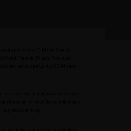
an para pengurus OSIM dan Majelis
i Hotel Permata Prigen, Pasuruan.
kuti oleh seluruh pengurus OSIM serta
, para peserta mendapatkan berbagai
am kegiatan ini antara lain pembekalan
 kegiatan luar ruang.
r pelatihan biasa, tetapi merupakan