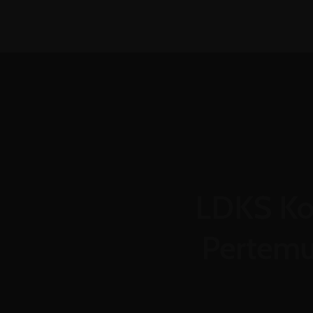
(031) 8850366
admin@mtsn4sda.sch
LDKS Kor
Pertemu