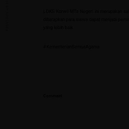
PREVIOUS ARTICLE
LDKS Korwil MTs Negeri ini merupakan sal
diharapkan para siswa dapat menjadi pe
yang lebih baik.
#KementerianSemuaAgama
Comment