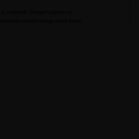
Angket Diagnostik Kelas 8
NEXT ARTICLE
i madrasah. Dengan kegiatan ini,
Angket Kelas 9
a madrasah mereka menuju masa depan
Lembar Evaluasi Layanan Informasi
E-Learning
Kelas VII
Kelas VIII
Kelas IX
CBT Online
SAS
PAS
Emis