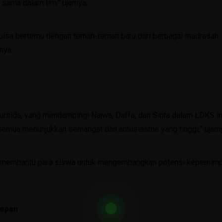
sama dalam tim,” ujarnya.
Bimbingan Konseling
Materi BK
isa bertemu dengan teman-teman baru dari berbagai madrasah. 
Angket Rencana Studi Lanjut
nya.
Angket Bullying
Angket Kesiapan Belajar Kelas 7
Angket Kebutuhan Peserta Didik Kelas 7
Mursida, yang mendampingi Najwa, Daffa, dan Sinta dalam LDKS 
Angket Diagnostik Kelas 8
emua menunjukkan semangat dan antusiasme yang tinggi,” ujarn
Angket Kelas 9
at membantu para siswa untuk mengembangkan potensi kepemim
Lembar Evaluasi Layanan Informasi
E-Learning
epan
Kelas VII