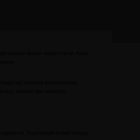
Penyimpanan
Blog
Berita Harian
Artikel
jo berjalan dengan sangat meriah. Acara
Karya Guru
ombang.
Karya Siswa
Artikel
berbagai hal, termasuk kepemimpinan,
utbound, seminar, dan workshop.
Media
KIR
Agenda
Layanan
giatan ini. “Saya banyak belajar tentang
PPDB