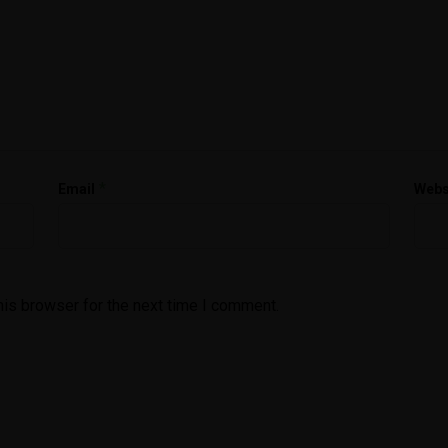
Kepuasan Layanan
Ekstrakurikuler
Pembayaran
Presensi
*
Email
Webs
Laporan
Keuangan
Data Tenaga Pendidik
his browser for the next time I comment.
Data Tenaga Kependidikan
Data Siswa
Data Lengkap Siswa
Analisa Data Siswa