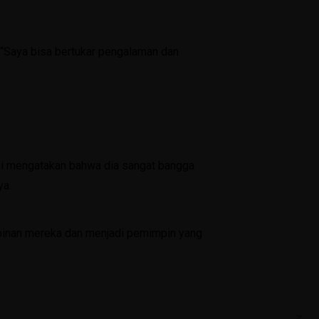
SPMB 2026/2027
PPDB 2025/2026
“Saya bisa bertukar pengalaman dan
PPDB 2024/2025
Perpustakaan Digital
Bimbingan Konseling
ini mengatakan bahwa dia sangat bangga
Materi BK
ya.
Angket Rencana Studi Lanjut
Angket Bullying
pinan mereka dan menjadi pemimpin yang
Angket Kesiapan Belajar Kelas 7
Angket Kebutuhan Peserta Didik Kelas 7