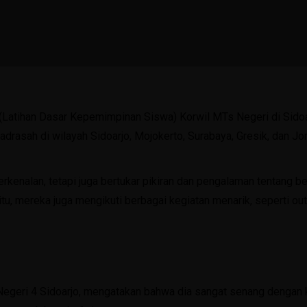
Karya Siswa
Artikel
Media
KIR
Latihan Dasar Kepemimpinan Siswa) Korwil MTs Negeri di Sidoar
Agenda
 madrasah di wilayah Sidoarjo, Mojokerto, Surabaya, Gresik, dan J
Layanan
PPDB
erkenalan, tetapi juga bertukar pikiran dan pengalaman tentang 
SPMB 2026/2027
itu, mereka juga mengikuti berbagai kegiatan menarik, seperti o
PPDB 2025/2026
PPDB 2024/2025
Perpustakaan Digital
egeri 4 Sidoarjo, mengatakan bahwa dia sangat senang dengan ke