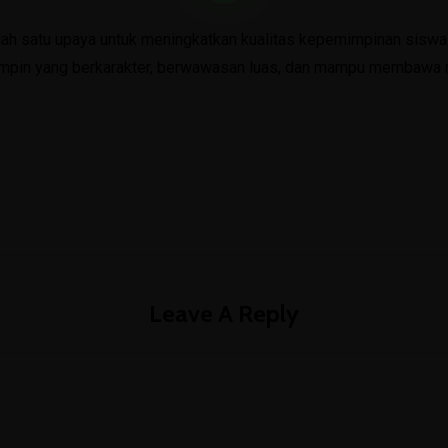
Kelas VIII
ah satu upaya untuk meningkatkan kualitas kepemimpinan siswa d
Kelas IX
mimpin yang berkarakter, berwawasan luas, dan mampu membaw
CBT Online
SAS
PAS
Emis
Simpeg
Leave A Reply
Rapor Digital
Surat Keterangan
Pengaduan
Pengaduan Masyarakat