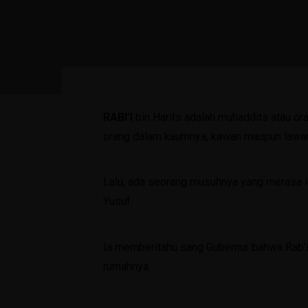
RABI’I
bin Harits adalah muhaddits atau ora
orang dalam kaumnya, kawan maupun lawan,
Lalu, ada seorang musuhnya yang merasa ir
Yusuf.
Ia memberitahu sang Gubernur bahwa Rab’i
rumahnya.