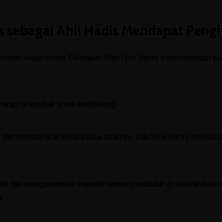
Bimbingan Konseling
Materi BK
its sebagai Ahli Hadis Mendapat Peng
Angket Rencana Studi Lanjut
ari wajib militer. Dikatakan Rabi’i bin Harits ingin menutupi ke
Angket Bullying
Angket Kesiapan Belajar Kelas 7
harap ia terjebak untuk berbohong.
Angket Kebutuhan Peserta Didik Kelas 7
Angket Diagnostik Kelas 8
its dan menanyakan ihwal kedua anaknya. Rabi’i bin Harits menj
Angket Kelas 9
Lembar Evaluasi Layanan Informasi
 itu dan mengumumkan kepada semua penduduk di wilayah kekuas
E-Learning
a.
Kelas VII