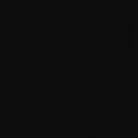
Angket Diagnostik Kelas 8
Angket Kelas 9
NEXT ARTICLE
Lembar Evaluasi Layanan Informasi
E-Learning
Kelas VII
Kelas VIII
Kelas IX
CBT Online
SAS
PAS
Emis