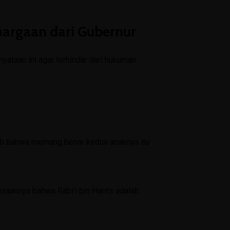
SPMB 2026/2027
hargaan dari Gubernur
PPDB 2025/2026
PPDB 2024/2025
nyataan ini agar terhindar dari hukuman
Perpustakaan Digital
Bimbingan Konseling
Materi BK
awab bahwa memang benar kedua anaknya itu
Angket Rencana Studi Lanjut
Angket Bullying
Angket Kesiapan Belajar Kelas 7
aannya bahwa Rabi’i bin Harits adalah
Angket Kebutuhan Peserta Didik Kelas 7