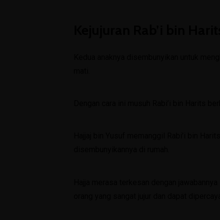
Kejujuran Rab’i bin Har
Kedua anaknya disembunyikan untuk menghind
mati.
Dengan cara ini musuh Rabi’i bin Harits ber
Hajjaj bin Yusuf memanggil Rabi’i bin Har
disembunyikannya di rumah.
Hajja merasa terkesan dengan jawabannya
orang yang sangat jujur dan dapat dipercay