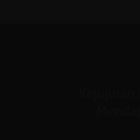
(031) 8850366
admin@mtsn4sda.sch
Kejujuran 
Mendap