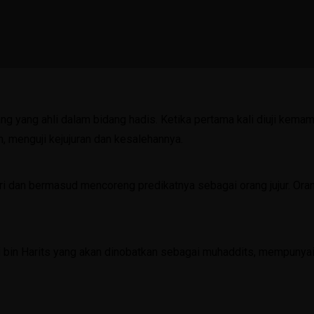
Karya Siswa
Artikel
Media
KIR
ng yang ahli dalam bidang hadis. Ketika pertama kali diuji kema
Agenda
 menguji kejujuran dan kesalehannya.
Layanan
PPDB
i dan bermasud mencoreng predikatnya sebagai orang jujur. Oran
SPMB 2026/2027
PPDB 2025/2026
 bin Harits yang akan dinobatkan sebagai muhaddits, mempunyai 
PPDB 2024/2025
Perpustakaan Digital