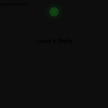
Kelas VIII
sebagai Muhaddits.
Kelas IX
CBT Online
SAS
Leave A Reply
PAS
Emis
Simpeg
Rapor Digital
Surat Keterangan
Pengaduan
Pengaduan Masyarakat