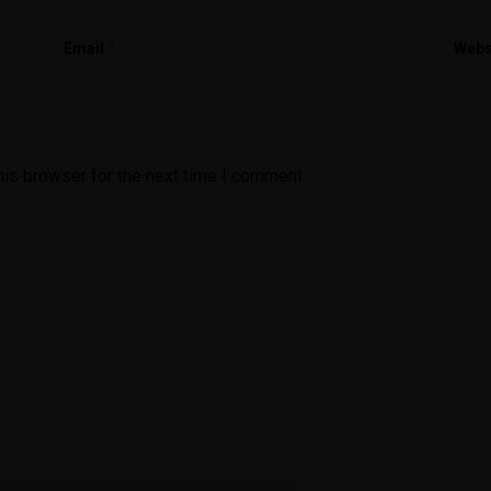
Kepuasan Layanan
*
Email
Webs
Ekstrakurikuler
Pembayaran
his browser for the next time I comment.
Presensi
Laporan
Keuangan
Data Tenaga Pendidik
Data Tenaga Kependidikan
Data Siswa
Data Lengkap Siswa
Analisa Data Siswa