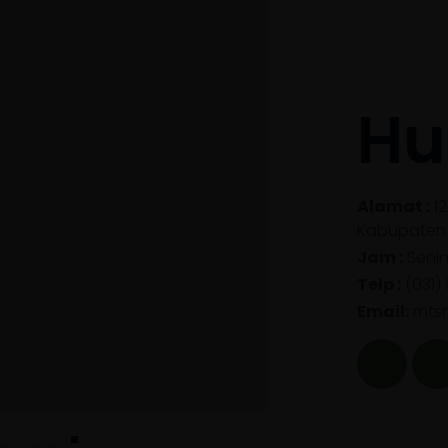
Data Walimurid
Zona Integritas
FAQ
Hu
Alamat :
12
Kabupaten 
Jam :
Senin 
Telp :
(031)
Email:
mts