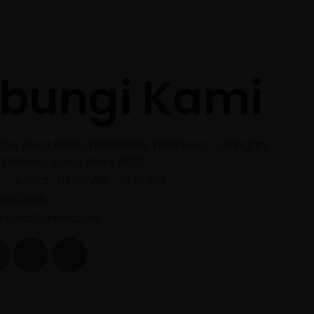
Data Tenaga Pendidik
Data Tenaga Kependidikan
bungi Kami
Data Siswa
Data Lengkap Siswa
Analisa Data Siswa
3 Jl. Raya Tlasih, Tlasih Satu, Tlasih, Kec. Tulangan,
Sidoarjo, Jawa Timur 61273
Data Walimurid
- Jum'at : 07.00 WIB - 15.30 WIB
Zona Integritas
 8850366
FAQ
n4sda@gmail.com