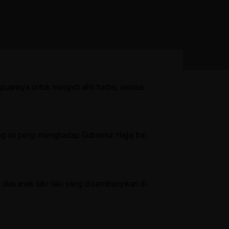
Penyimpanan
Blog
Berita Harian
Artikel
mpuannya untuk menjadi ahli hadis, semua
Karya Guru
Karya Siswa
Artikel
g ini pergi menghadap Gubernur Hajjaj bin
Media
KIR
dua anak laki-laki yang disembunyikan di
Agenda
Layanan
PPDB