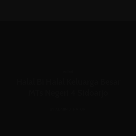
(031) 8850366
admin@mtsn4sda.sch.id
Senin - Jum'at : 07.00 WIB - 15.30 WIB
Artikel
Halal Bi Halal Keluarga Besar
MTs Negeri 4 Sidoarjo
BY ADMINISTRATOR