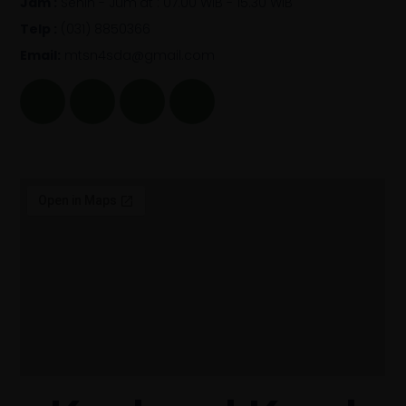
Jam :
Senin - Jum'at : 07.00 WIB - 15.30 WIB
Telp :
(031) 8850366
Email:
mtsn4sda@gmail.com