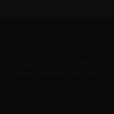
(031) 8850366
admin@mtsn4sda.sch.id
Senin - Jum'at : 07.00 WIB - 15.30 WIB
Berita
Bagikan Rapot Siswa, MTsN 4
Sidoarjo Bagikan Paket Data
Internet
BY ADMINISTRATOR