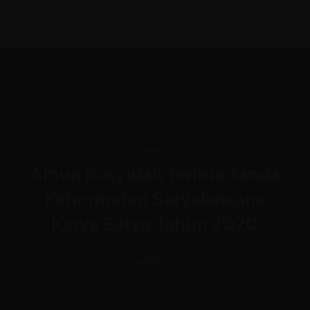
(031) 8850366
admin@mtsn4sda.sch.id
Senin - Jum'at : 07.00 WIB - 15.30 WIB
Berita
Ainun Rosyidah Terima Tanda
Kehormatan Satyalancana
Karya Satya Tahun 2020
BY ADMINISTRATOR