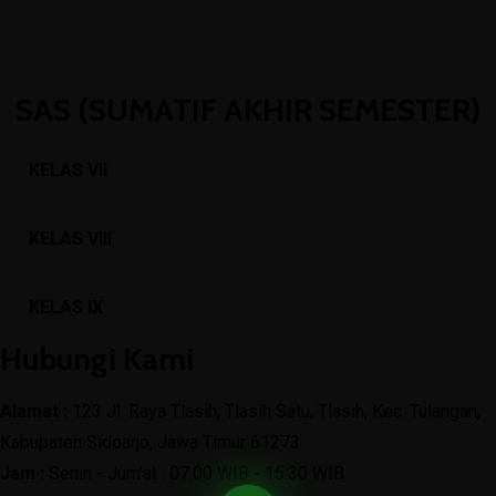
(031) 8850366
admin@mtsn4sda.sch.id
Senin - Jum'at : 07.00 WIB - 15.30 WIB
SAS (SUMATIF AKHIR SEMESTER)
KELAS VII
KELAS VIII
KELAS IX
Hubungi Kami
Alamat :
123 Jl. Raya Tlasih, Tlasih Satu, Tlasih, Kec. Tulangan,
Kabupaten Sidoarjo, Jawa Timur 61273
Jam :
Senin - Jum'at : 07.00 WIB - 15.30 WIB