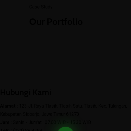
(031) 8850366
Case Study
admin@mtsn4sda.sch.id
Senin - Jum'at : 07.00 WIB - 15.30 WIB
Our Portfolio
Hubungi Kami
Alamat :
123 Jl. Raya Tlasih, Tlasih Satu, Tlasih, Kec. Tulangan,
Kabupaten Sidoarjo, Jawa Timur 61273
Jam :
Senin - Jum'at : 07.00 WIB - 15.30 WIB
Telp :
(031) 8850366