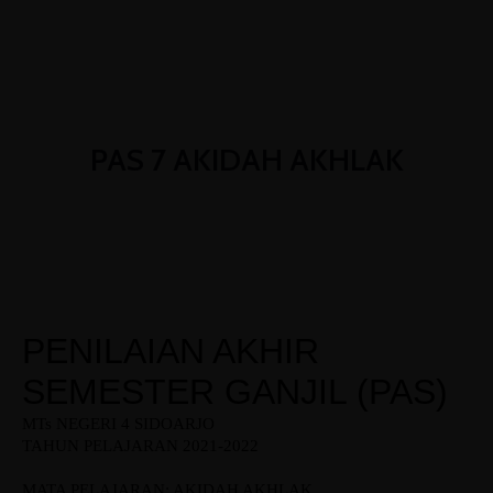
(031) 8850366
admin@mtsn4sda.sch.id
Senin - Jum'at : 07.00 WIB - 15.30 WIB
PAS 7 AKIDAH AKHLAK