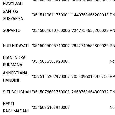
ROSYIDAH
SANTOS
'3515110811750001
'1440753656200013
P
SUGYARSA
SUPARTO
'3515061610760005
'7347754655200023
P
NUR HIDAYATI
'3515095005710002
'7842749652300022
P
DIAN INDRA
'3515035503920001
No
RUKMANA
ANNESTIANA
'3525155207970002
'2053396019700200
P
HANDINI
SITI SOLICHAH
'3515076603750003
'2658753654300032
P
HESTI
'3516086103910003
No
RACHMADANI