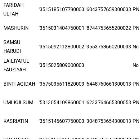
FARIDAH
'3515185107790003
'6043757659300033
P
ULFAH
MASHURIN
'3515031404750001
'8744753655200022
P
SAMSU
'3515092112800002
'3553758660200033
No
HARUDI
LAILIYATUL
'3515025809000003
No
FAUZIYAH
BINTI AQIDAH
'3575035611820003
'6448760661300013
P
UMI KULSUM
'5313054109860001
'6233764665300053
P
KASRIATIN
'3515145607750003
'3048753654300013
P