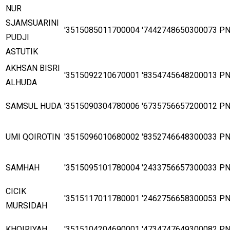
NUR
SJAMSUARINI
'3515085011700004
'7442748650300073
P
PUDJI
ASTUTIK
AKHSAN BISRI
'3515092210670001
'8354745648200013
P
ALHUDA
SAMSUL HUDA
'3515090304780006
'6735756657200012
P
UMI QOIROTIN
'3515096010680002
'8352746648300033
P
SAMHAH
'3515095101780004
'2433756657300033
P
CICIK
'3515117011780001
'2462756658300053
P
MURSIDAH
KHOIRIYAH
'3515104204690001
'4734747649300082
P