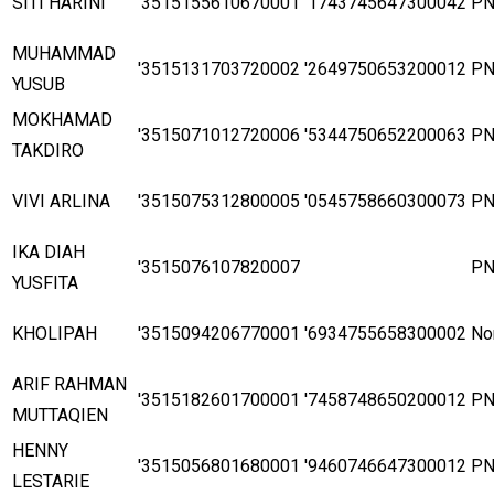
SITI HARINI
'3515155610670001
'1743745647300042
P
MUHAMMAD
'3515131703720002
'2649750653200012
P
YUSUB
MOKHAMAD
'3515071012720006
'5344750652200063
P
TAKDIRO
VIVI ARLINA
'3515075312800005
'0545758660300073
P
IKA DIAH
'3515076107820007
P
YUSFITA
KHOLIPAH
'3515094206770001
'6934755658300002
No
ARIF RAHMAN
'3515182601700001
'7458748650200012
P
MUTTAQIEN
HENNY
'3515056801680001
'9460746647300012
P
LESTARIE