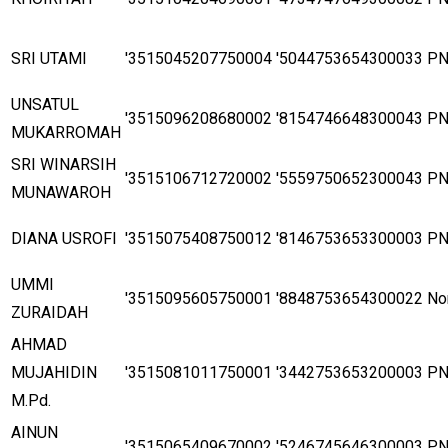
SRI UTAMI
'3515045207750004
'5044753654300033
P
UNSATUL
'3515096208680002
'8154746648300043
P
MUKARROMAH
SRI WINARSIH
'3515106712720002
'5559750652300043
P
MUNAWAROH
DIANA USROFI
'3515075408750012
'8146753653300003
P
UMMI
'3515095605750001
'8848753654300022
No
ZURAIDAH
AHMAD
MUJAHIDIN
'3515081011750001
'3442753653200003
P
M.Pd.
AINUN
'3515065409670002
'5246745646300003
P