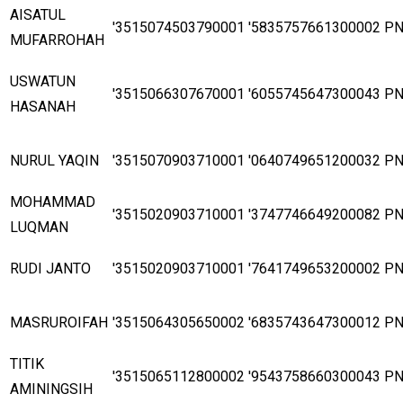
AISATUL
'3515074503790001
'5835757661300002
P
MUFARROHAH
USWATUN
'3515066307670001
'6055745647300043
P
HASANAH
NURUL YAQIN
'3515070903710001
'0640749651200032
P
MOHAMMAD
'3515020903710001
'3747746649200082
P
LUQMAN
RUDI JANTO
'3515020903710001
'7641749653200002
P
MASRUROIFAH
'3515064305650002
'6835743647300012
P
TITIK
'3515065112800002
'9543758660300043
P
AMININGSIH