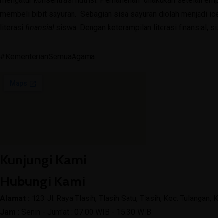
mengatur konsentrasi nutrisi. Pemanenan dilakukan setelah emp
Blog
Layanan
membeli bibit sayuran. Sebagian sisa sayuran diolah menjadi i
Berita Harian
PPDB
literasi
finansial
siswa. Dengan keterampilan literasi finansial,
Artikel
SPMB 2026/2027
Karya Guru
PPDB 2025/2026
#KementerianSemuaAgama
Karya Siswa
PPDB 2024/2025
Artikel
Perpustakaan Digital
Media
Bimbingan Konseling
KIR
Materi BK
Agenda
Angket Rencana Studi Lanjut
Layanan
Angket Bullying
PPDB
Angket Kesiapan Belajar Kelas 7
Kunjungi Kami
SPMB 2026/2027
Angket Kebutuhan Peserta Didik Kelas 7
PPDB 2025/2026
Angket Diagnostik Kelas 8
Hubungi Kami
PPDB 2024/2025
Angket Kelas 9
Alamat :
123 Jl. Raya Tlasih, Tlasih Satu, Tlasih, Kec. Tulangan
Perpustakaan Digital
Lembar Evaluasi Layanan Informasi
Jam :
Senin - Jum'at : 07.00 WIB - 15.30 WIB
Bimbingan Konseling
E-Learning