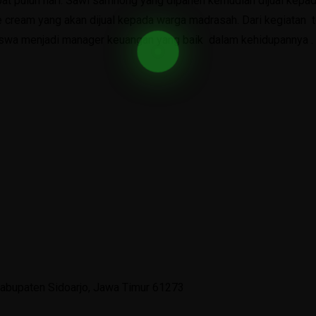
at puluh hari. Sawi samhong yang dipanen kemudian dijual kepa
ce cream yang akan dijual kepada warga madrasah. Dari kegiatan
 siswa menjadi manager keuangan yang baik dalam kehidupannya .
, Kabupaten Sidoarjo, Jawa Timur 61273