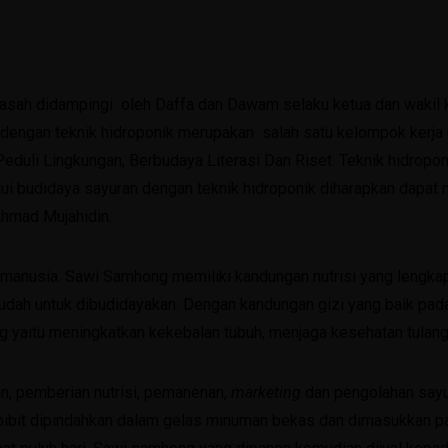
asah didampingi oleh Daffa dan Dawam selaku ketua dan wakil
 dengan teknik hidroponik merupakan salah satu kelompok kerja 
Peduli Lingkungan, Berbudaya Literasi Dan Riset. Teknik hidrop
lui budidaya sayuran dengan teknik hidroponik diharapkan dapat
hmad Mujahidin.
manusia. Sawi Samhong memiliki kandungan nutrisi yang lengkap d
at mudah untuk dibudidayakan. Dengan kandungan gizi yang baik 
 yaitu meningkatkan kekebalan tubuh, menjaga kesehatan tulang
an, pemberian nutrisi, pemanenan,
marketing
dan pengolahan sayu
bibit dipindahkan dalam gelas minuman bekas dan dimasukkan p