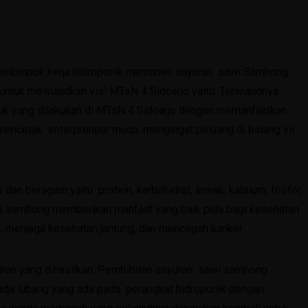
 kelompok kerja hidroponik memanen sayuran sawi Samhong
untuk mewujudkan visi MTsN 4 Sidoarjo yaitu: Terwujudnya
onik yang dilakukan di MTsN 4 Sidoarjo dengan memanfaatkan
 mencetak enterpreneur muda, mengingat peluang di bidang ini
an beragam yaitu protein, karbohidrat, lemak, kalsium, fosfor,
pada samhong memberikan manfaat yang baik pula bagi kesehatan
, menjaga kesehatan jantung, dan mencegah kanker.
ran yang dihasilkan. Pembibitan sayuran sawi samhong
ada lubang yang ada pada perangkat hidroponik dengan