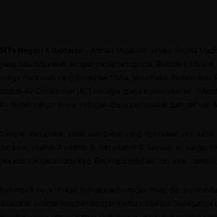
(031) 8850366
Struktur Organisasi
admin@mtsn4sda.sch.id
Prestasi
Senin - Jum'at : 07.00 WIB - 15.30 WIB
Daftar Guru & Pegawai
PPDB
MTs Negeri 4 Sidoarjo
– Ahmad Mujahidin selaku Kepala Madr
Galeri
yang dibudidayakan dengan teknik hidroponik. Budidaya sayuran
Video
warga madrasah yang Berakhlak Mulia, Nasionalis, Berprestasi, 
Beranda
Foto
limbah
Air Conditioner
(AC) sebagai upaya konservasi air. “Mela
Profil
Penyimpanan
ke depan sangat besar sebagai upaya pemenuhan pangan” ujar A
Sejarah
Blog
Visi & Misi
Berita Harian
Struktur Organisasi
Artikel
Sayuran merupakan salah satu bahan yang diperlukan oleh tubuh 
Prestasi
Karya Guru
zat besi, vitamin A vitamin B, dan vitamin C. Sayuran ini sang
Daftar Guru & Pegawai
Karya Siswa
jika kita mengkonsumsinya. Beberapa manfaat dari sawi samhong
Galeri
Artikel
Video
Media
Kelompok kerja (Pokja) hidroponik bertugas mulai dari pembibit
Foto
KIR
dilakukan selama lima hari dengan media
rockwool.
Selanjutnya 
Penyimpanan
Agenda