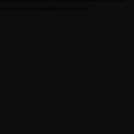
da warga madrasah yang selanjutnya digunakan kembali untuk
 tersebut dapat meningkatkan keterampilan